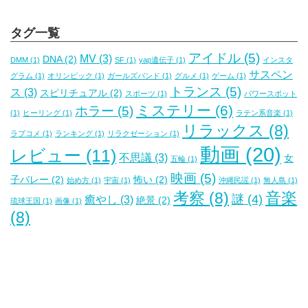
タグ一覧
アイドル
(5)
MV
(3)
DNA
(2)
DMM
(1)
SF
(1)
yap遺伝子
(1)
インスタ
サスペン
グラム
(1)
オリンピック
(1)
ガールズバンド
(1)
グルメ
(1)
ゲーム
(1)
トランス
(5)
ス
(3)
スピリチュアル
(2)
スポーツ
(1)
パワースポット
ミステリー
(6)
ホラー
(5)
(1)
ヒーリング
(1)
ラテン系音楽
(1)
リラックス
(8)
ラブコメ
(1)
ランキング
(1)
リラクゼーション
(1)
動画
(20)
レビュー
(11)
不思議
(3)
女
五輪
(1)
映画
(5)
子バレー
(2)
怖い
(2)
始め方
(1)
宇宙
(1)
沖縄民謡
(1)
無人島
(1)
考察
(8)
音楽
謎
(4)
癒やし
(3)
絶景
(2)
琉球王国
(1)
画像
(1)
(8)