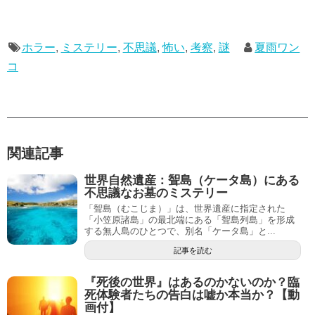
ホラー
,
ミステリー
,
不思議
,
怖い
,
考察
,
謎
夏雨ワン
コ
関連記事
世界自然遺産：聟島（ケータ島）にある
不思議なお墓のミステリー
「聟島（むこじま）」は、世界遺産に指定された
「小笠原諸島」の最北端にある「聟島列島」を形成
する無人島のひとつで、別名「ケータ島」と...
記事を読む
『死後の世界』はあるのかないのか？臨
死体験者たちの告白は嘘か本当か？【動
画付】