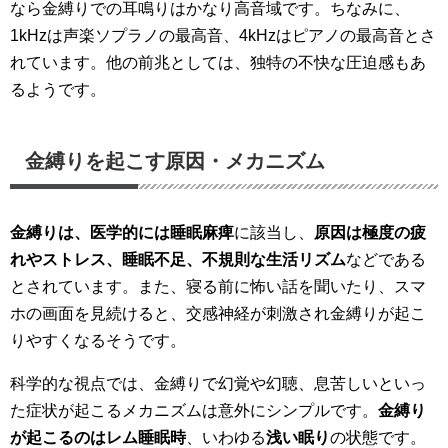
なら金縛りでの耳鳴りはかなり高音域です。ちなみに、
1kHzは声楽ソプラノの最高音、4kHzはピアノの最高音とさ
れています。他の前兆としては、独特の不快な圧迫感もあ
るようです。
金縛りを起こす原因・メカニズム
金縛りは、医学的には睡眠麻痺
に該当し、
原因は極度の疲
れやストレス、睡眠不足、不規則な生活リズム
などである
とされています。また、寝る前に怖い話を聞いたり、スマ
ホの画面を見続けると、交感神経が刺激され金縛りが起こ
りやすくなるそうです。
科学的な視点では、金縛りで幻覚や幻聴、息苦しいといっ
た症状が起こるメカニズムは意外にシンプルです。
金縛り
が起こるのはレム睡眠時
、いわゆる
浅い眠り
の状態です。