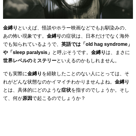
金縛り
といえば、怪談やホラー映画などでもお馴染みの、
あの怖い現象です。
金縛り
の症状は、日本だけでなく海外
でも知られているようで、
英語では「old hag syndrome」
や「sleep paralysis」
と呼ぶそうです。
金縛り
は、まさに
世界レベルのミステリー
といえるのかもしれません。
でも実際に
金縛り
を経験したことのない人にとっては、そ
れがどんな状態なのかイマイチわかりませんよね。
金縛り
とは、具体的にどのような
症状
を指すのでしょうか。そし
て、何が
原因
で起こるのでしょうか？