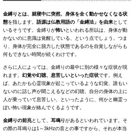
金縛りとは、就寝中に突然、身体を全く動かせなくなる状
態
を指します。
語源は仏教用語の「金縛法」を由来
として
いるそうです。金縛りが
怖い
といわれる所以は、身体が動
かないのに意識は覚醒している、という点でしょう。つま
り、身体が完全に脱力した状態であるのを自覚しながらも
何もできない時間が続くわけです。
さらに人によっては、金縛りの最中に別の様々な症状が現
れます。
幻覚や幻聴、息苦しいといった症状
です。例え
ば、あたかも心霊現象が起こっているような幻覚、誰もい
ないのに話し声が聞こえるなどの幻聴、自分の身体の上に
人が乗っていて息苦しい、といったように、何かと幽霊っ
ぽい怖い現象が絡んでくるようです。
金縛りの前兆
として、
耳鳴り
があるといわれています。そ
の際の耳鳴りは1～3kHzの音との事ですから、それが本当