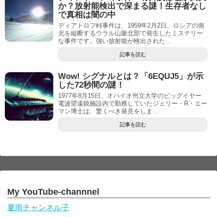
か？放射能検出で深まる謎！生存者なし
で真相は闇の中
ディアトロフ峠事件は、1959年2月2日、ロシアの南
北を縦断するウラル山脈北部で発生したミステリー
な事件です。強い放射能が検出された...
記事を読む
Wow! シグナルとは？「6EQUJ5」が示
した72秒間の謎！
1977年8月15日、オハイオ州立大学のビッグイヤー
電波望遠鏡施設内で勤務していたジェリー・R・エー
マン博士は、驚くべき発見をしま...
記事を読む
My YouTube-channnel
夏雨チャンネル子