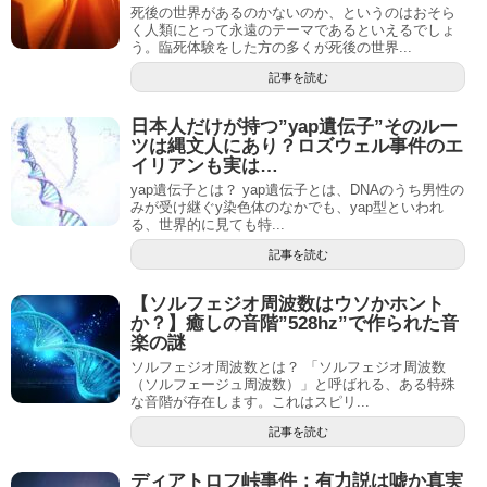
死後の世界があるのかないのか、というのはおそら
く人類にとって永遠のテーマであるといえるでしょ
う。臨死体験をした方の多くが死後の世界...
記事を読む
日本人だけが持つ”yap遺伝子”そのルー
ツは縄文人にあり？ロズウェル事件のエ
イリアンも実は…
yap遺伝子とは？ yap遺伝子とは、DNAのうち男性の
みが受け継ぐy染色体のなかでも、yap型といわれ
る、世界的に見ても特...
記事を読む
【ソルフェジオ周波数はウソかホント
か？】癒しの音階”528hz”で作られた音
楽の謎
ソルフェジオ周波数とは？ 「ソルフェジオ周波数
（ソルフェージュ周波数）」と呼ばれる、ある特殊
な音階が存在します。これはスピリ...
記事を読む
ディアトロフ峠事件：有力説は嘘か真実