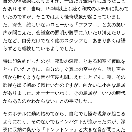
自分の体験談になりますが、一度だけ金縛りに遭ったこと
があります。当時、150年以上も続く和式のホテルに勤めて
いたのですが、そこではよく怪奇現象が起こっていまし
た。深夜、誰もいないロビーから「フフフ…」と女の笑い
声が聞こえた、会議室の照明が勝手に点いたり消えたりし
たなど、自分だけでなく他のスタッフも、あまり多くは語
らずとも経験しているようでした。
特に印象的だったのが、夜勤の深夜、とある和室で仮眠を
とっていたときに、自分のすぐ真上の空中から、話し声や
何かを吐くような音が何度も聞こえたことです。朝、その
部屋を出て初めて気付いたのですが、向かいに小さな鳥居
がありました。オーナーいわく、その鳥居が「いつの時代
からあるのかわからない」との事でした…。
そのホテルに勤め始めてから、自宅でも怪奇現象が起こる
ようになり、そのなかでもインパクトが強かったのが、深
夜に収納の奥から「ドンッドンッ」と大きな音が聞こえた