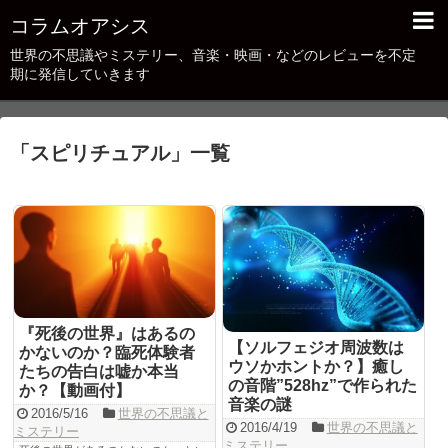
コラムオアシス
世界の不思議やミステリー、音楽・映画・などのレビューを不定
期に発信していきます
「
スピリチュアル
」
一覧
『死後の世界』はあるの
【ソルフェジオ周波数は
かないのか？臨死体験者
ウソかホントか？】癒し
たちの告白は嘘か本当
の音階”528hz”で作られた
か？【動画付】
音楽の謎
2016/5/16
世界の不思議と
2016/4/19
世界の不思議と
ミステリー
ミステリー