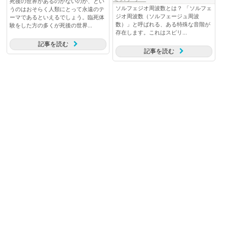
死後の世界があるのかないのか、とい
ソルフェジオ周波数とは？ 「ソルフェ
うのはおそらく人類にとって永遠のテ
ジオ周波数（ソルフェージュ周波
ーマであるといえるでしょう。臨死体
数）」と呼ばれる、ある特殊な音階が
験をした方の多くが死後の世界...
存在します。これはスピリ...
記事を読む
記事を読む