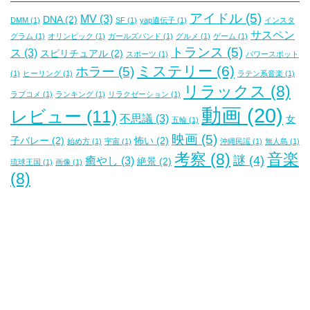
アイドル
(5)
MV
(3)
DNA
(2)
DMM
(1)
SF
(1)
yap遺伝子
(1)
インスタ
サスペン
グラム
(1)
オリンピック
(1)
ガールズバンド
(1)
グルメ
(1)
ゲーム
(1)
トランス
(5)
ス
(3)
スピリチュアル
(2)
スポーツ
(1)
パワースポット
ミステリー
(6)
ホラー
(5)
(1)
ヒーリング
(1)
ラテン系音楽
(1)
リラックス
(8)
ラブコメ
(1)
ランキング
(1)
リラクゼーション
(1)
動画
(20)
レビュー
(11)
不思議
(3)
女
五輪
(1)
映画
(5)
子バレー
(2)
怖い
(2)
始め方
(1)
宇宙
(1)
沖縄民謡
(1)
無人島
(1)
考察
(8)
音楽
謎
(4)
癒やし
(3)
絶景
(2)
琉球王国
(1)
画像
(1)
(8)